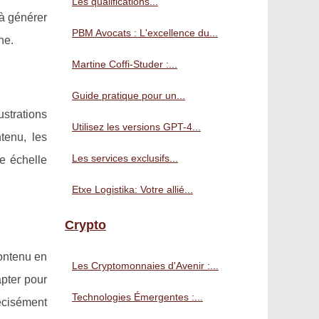
Les qualifications...
 à générer
PBM Avocats : L'excellence du...
ne.
Martine Coffi-Studer :...
Guide pratique pour un...
strations
Utilisez les versions GPT-4...
tenu, les
Les services exclusifs...
ne échelle
Etxe Logistika: Votre allié...
Crypto
contenu en
Les Cryptomonnaies d'Avenir :...
apter pour
Technologies Émergentes :...
écisément