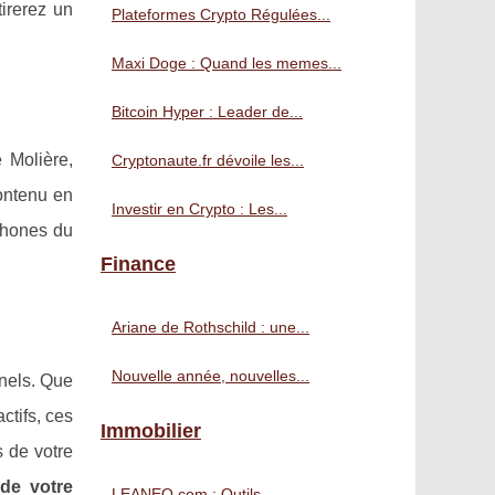
irerez un
Plateformes Crypto Régulées...
Maxi Doge : Quand les memes...
Bitcoin Hyper : Leader de...
 Molière,
Cryptonaute.fr dévoile les...
contenu en
Investir en Crypto : Les...
phones du
Finance
Ariane de Rothschild : une...
Nouvelle année, nouvelles...
nnels. Que
ctifs, ces
Immobilier
s de votre
de votre
LEANEO.com : Outils...