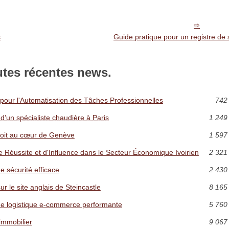
s
Guide pratique pour un registre de s
utes récentes news.
our l'Automatisation des Tâches Professionnelles
742 
 d'un spécialiste chaudière à Paris
1 249
roit au cœur de Genève
1 597
e Réussite et d'Influence dans le Secteur Économique Ivoirien
2 321
e sécurité efficace
2 430
r le site anglais de Steincastle
8 165
 une logistique e-commerce performante
5 760
 immobilier
9 067