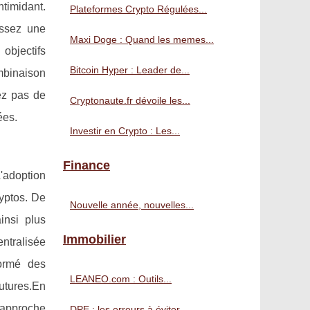
timidant.
Plateformes Crypto Régulées...
issez une
Maxi Doge : Quand les memes...
objectifs
Bitcoin Hyper : Leader de...
ombinaison
ez pas de
Cryptonaute.fr dévoile les...
ées.
Investir en Crypto : Les...
Finance
'adoption
ryptos. De
Nouvelle année, nouvelles...
insi plus
Immobilier
entralisée
formé des
LEANEO.com : Outils...
futures.En
e approche
DPE : les erreurs à éviter...