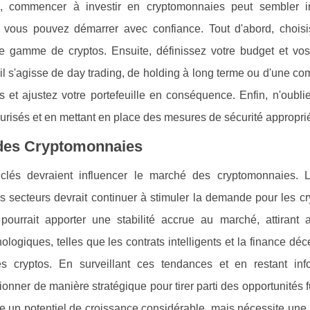
 commencer à investir en cryptomonnaies peut sembler in
 vous pouvez démarrer avec confiance. Tout d'abord, chois
e gamme de cryptos. Ensuite, définissez votre budget et vos 
u'il s'agisse de day trading, de holding à long terme ou d'une c
et ajustez votre portefeuille en conséquence. Enfin, n'oubli
sécurisés et en mettant en place des mesures de sécurité appropri
 des Cryptomonnaies
 clés devraient influencer le marché des cryptomonnaies. L
s secteurs devrait continuer à stimuler la demande pour les c
ourrait apporter une stabilité accrue au marché, attirant a
ologiques, telles que les contrats intelligents et la finance déc
s cryptos. En surveillant ces tendances et en restant in
onner de manière stratégique pour tirer parti des opportunités 
re un potentiel de croissance considérable, mais nécessite un