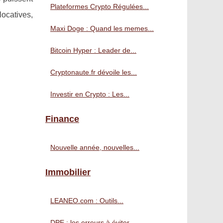
Plateformes Crypto Régulées...
locatives,
Maxi Doge : Quand les memes...
Bitcoin Hyper : Leader de...
Cryptonaute.fr dévoile les...
Investir en Crypto : Les...
Finance
Nouvelle année, nouvelles...
Immobilier
LEANEO.com : Outils...
DPE : les erreurs à éviter...