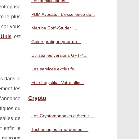
Les qualifications...
ntreprise
PBM Avocats : L'excellence du...
re le plus
, car vous
Martine Coffi-Studer :...
 Unis
est
Guide pratique pour un...
Utilisez les versions GPT-4...
Les services exclusifs...
és dans le
Etxe Logistika: Votre allié...
ement les
Crypto
L’annonce
stiques du
Les Cryptomonnaies d'Avenir :...
 salles de
t enfin le
Technologies Émergentes :...
s puissent