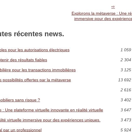
Explorons la métaverse : Une réal
immersive pour des expérienc
utes récentes news.
es pour les autorisations électriques
1 059
tenir des résultats fiables
2 304
ilière pour les transactions immobilières
3 125
es possibilités offertes par la métaverse
13 692 
2 616
biliers sans risque ?
3 402
 Une plateforme virtuelle innovante en réalité virtuelle
3 647
lité virtuelle immersive pour des expériences uniques.
3 473
al par un professionnel
5 924