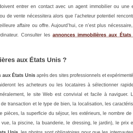
doivent entrer en contact avec un agent immobilier ou une e
ou de vente nécessitera alors que l'acheteur potentiel rencont
illeure affaire ou offre. Aujourd’hui, ce n’est plus nécessaire
rdinateur. Consulter les
annonces immobilières aux États
ères aux États Unis ?
 aux États Unis
après des sites professionnels et expériment
ideront les acheteurs ou les locataires à sélectionner rapid
éralement, le site Web est convivial et facile à naviguer. 
 de transaction et le type de bien, la localisation, les caractéri
de pièces, la superficie du séjour, les extérieurs, le nombre de
ue, la piscine, la buanderie, le dressing, le jardin), le prix e
ats Unis
, les photos sont obligatoires pour que les internaute